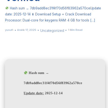
Hash sum → 7db9add8ec31f4f70d56f83962a570ceUpdate
date: 2025-12-14 ⬇ Download Setup + Crack Download
Processor: Dual-core for keygens RAM: 4 GB for tools […]
yusufi
Aralık 17, 2025
1 Min Read
Uncategorized
Hash sum →
7db9add8ec31f4f70d56f83962a570ce
Update date:
2025-12-14