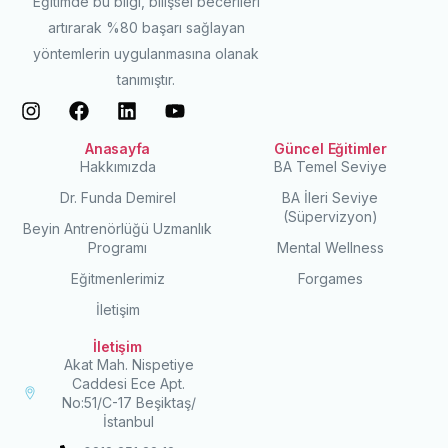
Eğitimde bu bilgi, bilişsel becerileri
artırarak %80 başarı sağlayan
yöntemlerin uygulanmasına olanak
tanımıştır.
Anasayfa
Güncel Eğitimler
Hakkımızda
BA Temel Seviye
Dr. Funda Demirel
BA İleri Seviye
(Süpervizyon)
Beyin Antrenörlüğü Uzmanlık
Programı
Mental Wellness
Eğitmenlerimiz
Forgames
İletişim
İletişim
Akat Mah. Nispetiye
Caddesi Ece Apt.
No:51/C-17 Beşiktaş/
İstanbul
Ön Kayıt Yap