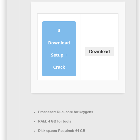
⬇
Download
Download
Setup +
Crack
Processor:
Dual-core for keygens
RAM:
4 GB for tools
Disk space:
Required: 64 GB