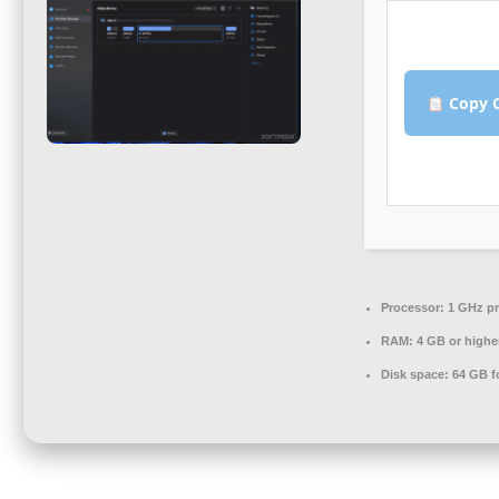
Copy C
Processor:
1 GHz pr
RAM:
4 GB or highe
Disk space:
64 GB f