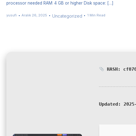
processor needed RAM: 4 GB or higher Disk space: […]
yusufi
Aralık 26, 2025
1 Min Read
Uncategorized
HASH: cf070
Updated:
2025-