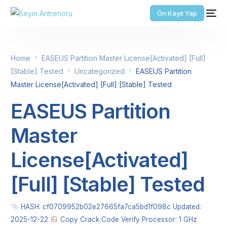
Ön Kayıt Yap
Home
EASEUS Partition Master License[Activated] [Full]
[Stable] Tested
Uncategorized
EASEUS Partition
Master License[Activated] [Full] [Stable] Tested
EASEUS Partition
Master
License[Activated]
[Full] [Stable] Tested
HASH: cf0709952b02e27665fa7ca5bd1f098c Updated:
2025-12-22
Copy Crack Code Verify Processor: 1 GHz