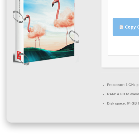
Copy C
Processor:
1 GHz p
RAM:
4 GB to avoid
Disk space:
64 GB fo