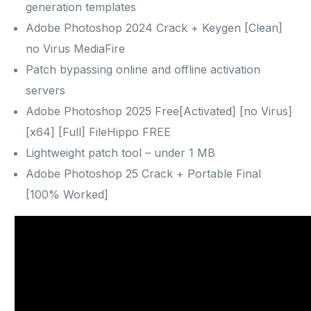
generation templates
Adobe Photoshop 2024 Crack + Keygen [Clean]
no Virus MediaFire
Patch bypassing online and offline activation
servers
Adobe Photoshop 2025 Free[Activated] [no Virus]
[x64] [Full] FileHippo FREE
Lightweight patch tool – under 1 MB
Adobe Photoshop 25 Crack + Portable Final
[100% Worked]