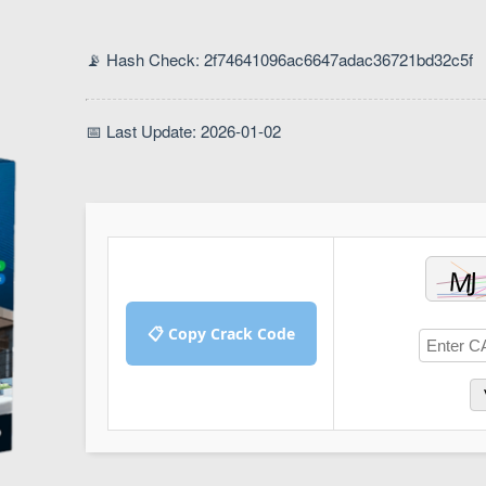
📡 Hash Check: 2f74641096ac6647adac36721bd32c5f
📅 Last Update: 2026-01-02
📋 Copy Crack Code