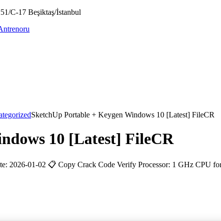
51/C-17 Beşiktaş/İstanbul
tegorized
SketchUp Portable + Keygen Windows 10 [Latest] FileCR
ndows 10 [Latest] FileCR
e: 2026-01-02 📋 Copy Crack Code Verify Processor: 1 GHz CPU f