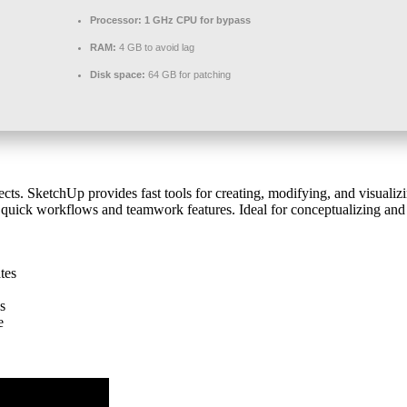
Processor:
1 GHz CPU for bypass
RAM:
4 GB to avoid lag
Disk space:
64 GB for patching
cts. SketchUp provides fast tools for creating, modifying, and visuali
quick workflows and teamwork features. Ideal for conceptualizing and 
tes
s
e