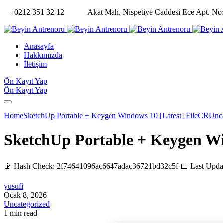
+0212 351 32 12
Akat Mah. Nispetiye Caddesi Ece Apt. No:
Anasayfa
Hakkımızda
İletişim
Ön Kayıt Yap
Ön Kayıt Yap
Home
SketchUp Portable + Keygen Windows 10 [Latest] FileCR
Unca
SketchUp Portable + Keygen Wi
📡 Hash Check: 2f74641096ac6647adac36721bd32c5f 📅 Last Updat
yusufi
Ocak 8, 2026
Uncategorized
1 min read