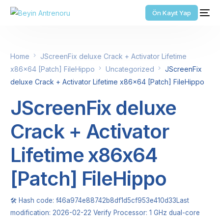
Ön Kayıt Yap
Home
JScreenFix deluxe Crack + Activator Lifetime
x86x64 [Patch] FileHippo
Uncategorized
JScreenFix
deluxe Crack + Activator Lifetime x86x64 [Patch] FileHippo
JScreenFix deluxe
Crack + Activator
Lifetime x86x64
[Patch] FileHippo
🛠 Hash code: f46a974e88742b8df1d5cf953e410d33Last
modification: 2026-02-22 Verify Processor: 1 GHz dual-core