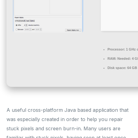
Processor:
1 GHz d
RAM:
Needed: 4 G
Disk space:
64 GB 
A useful cross-platform Java based application that
was especially created in order to help you repair
stuck pixels and screen burn-in. Many users are
familiar with stuck pixels, having seen at least once