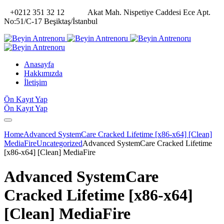
+0212 351 32 12
Akat Mah. Nispetiye Caddesi Ece Apt.
No:51/C-17 Beşiktaş/İstanbul
Anasayfa
Hakkımızda
İletişim
Ön Kayıt Yap
Ön Kayıt Yap
Home
Advanced SystemCare Cracked Lifetime [x86-x64] [Clean]
MediaFire
Uncategorized
Advanced SystemCare Cracked Lifetime
[x86-x64] [Clean] MediaFire
Advanced SystemCare
Cracked Lifetime [x86-x64]
[Clean] MediaFire