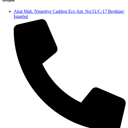
İletişim
Akat Mah. Nispetiye Caddesi Ece Apt. No:51/C-17 Beşiktaş/
İstanbul