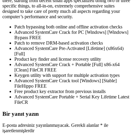
there, starting from decent small apps specialized doing two or three
specific things, to all-in-on, extremely comprehensive suites
designed to take care of pretty much all aspects regarding your
computer’s performance and security.
Patch bypassing both online and offline activation checks
Advanced SystemCare Crack for PC [Windows] [Windows]
Bypass FREE
Patch to remove DRM-based activation checks
Advanced SystemCare Pre-Activated [Lifetime] (x86x64)
[Full]
Product key finder and license recovery utility
Advanced SystemCare Crack + Portable [Full] x86-x64
[Clean] FileCR FREE
Keygen utility with support for multiple activation types
Advanced SystemCare Crack tool [Windows] [Stable]
FileHippo FREE
Free product key extractor from previous installs
Advanced SystemCare Portable + Serial Key Lifetime Latest
FileCR
Bir yanıt yazın
E-posta adresiniz yayınlanmayacak.
Gerekli alanlar
*
ile
işaretlenmişlerdir