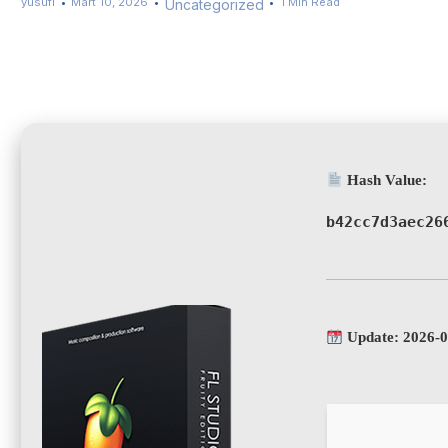
yusufi
Mart 10, 2026
1 Min Read
Uncategorized
Hash Value:
b42cc7d3aec26
Update: 2026-0