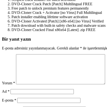
DVD-Cloner Crack Patch [Patch] Multilingual FREE
Free patch to unlock premium features permanently
DVD-Cloner Crack + Activator [no Virus] Full Multilingual
Patch installer enabling lifetime software activation
DVD-Cloner Activated [Patch] [x86-x64] [no Virus] Verified
Patch download with built-in safety checks and malware scans
DVD-Cloner Cracked Final x86x64 [Latest] .zip FREE
Bir yanıt yazın
E-posta adresiniz yayınlanmayacak.
Gerekli alanlar
*
ile işaretlenmişl
Yorum
*
Ad
*
E-posta
*