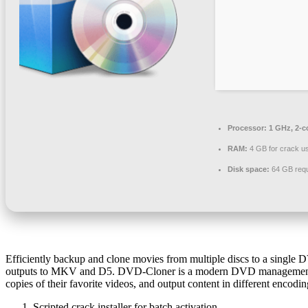
Processor:
1 GHz, 2-
RAM:
4 GB for crack u
Disk space:
64 GB requ
Efficiently backup and clone movies from multiple discs to a single D
outputs to MKV and D5. DVD-Cloner is a modern DVD management appli
copies of their favorite videos, and output content in different encodin
Scripted crack installer for batch activation