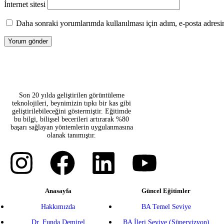
İnternet sitesi
Daha sonraki yorumlarımda kullanılması için adım, e-posta adresim
Son 20 yılda geliştirilen görüntüleme
teknolojileri, beynimizin tıpkı bir kas gibi
geliştirilebileceğini göstermiştir. Eğitimde
bu bilgi, bilişsel becerileri artırarak %80
başarı sağlayan yöntemlerin uygulanmasına
olanak tanımıştır.
Anasayfa
Güncel Eğitimler
Hakkımızda
BA Temel Seviye
Dr. Funda Demirel
BA İleri Seviye (Süpervizyon)