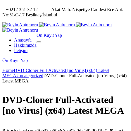
+0212 351 32 12
Akat Mah. Nispetiye Caddesi Ece Apt.
No:51/C-17 Beşiktaş/İstanbul
Ön Kayıt Yap
Anasayfa
Hakkımızda
İletişim
Ön Kayıt Yap
Home
DVD-Cloner Full-Activated [no Virus] (x64) Latest
MEGA
Uncategorized
DVD-Cloner Full-Activated [no Virus] (x64)
Latest MEGA
DVD-Cloner Full-Activated
[no Virus] (x64) Latest MEGA
🔒 Hash checksum:70b37ee6fb3c8ec81d0da4402f0d7b21 📆 Last