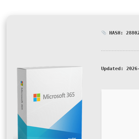
HASH: 28802
Updated:
2026-