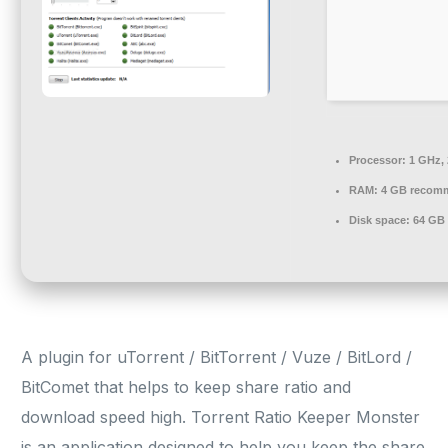
Processor:
1 GHz,
RAM:
4 GB recom
Disk space:
64 GB f
A plugin for uTorrent / BitTorrent / Vuze / BitLord /
BitComet that helps to keep share ratio and
download speed high. Torrent Ratio Keeper Monster
is an application designed to help you keep the share